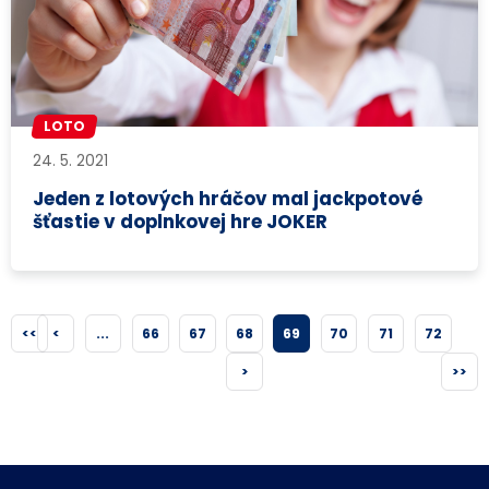
LOTO
24. 5. 2021
Jeden z lotových hráčov mal jackpotové
šťastie v doplnkovej hre JOKER
<<
<
...
66
67
68
69
70
71
72
>
>>