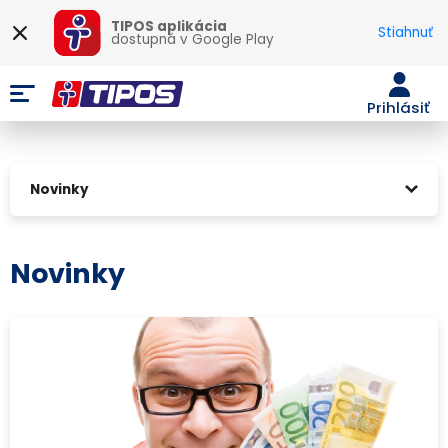
TIPOS aplikácia
Stiahnuť
dostupná v
Google Play
Prihlásiť
Novinky
Novinky