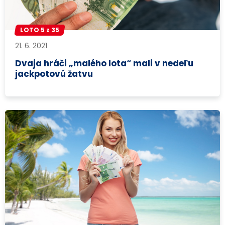
LOTO 5 z 35
21. 6. 2021
Dvaja hráči „malého lota“ mali v nedeľu
jackpotovú žatvu