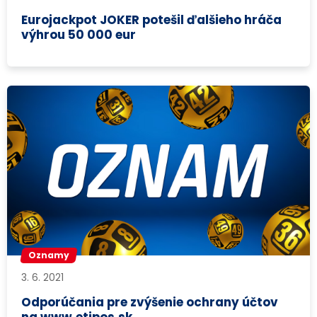
Eurojackpot JOKER potešil ďalšieho hráča
výhrou 50 000 eur
Oznamy
3. 6. 2021
Odporúčania pre zvýšenie ochrany účtov
na www.etipos.sk