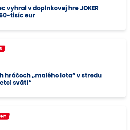
ec vyhral v doplnkovej hre JOKER
60-tisíc eur
5
ch hráčoch „malého lota“ v stredu
šetci svätí“
ÓNY