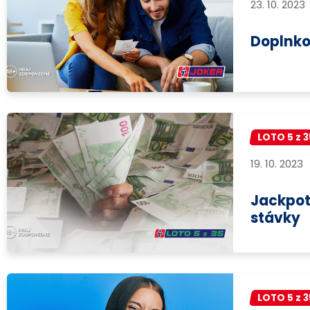
23. 10. 2023
Doplnko
LOTO 5 z 3
19. 10. 2023
Jackpot 
stávky
LOTO 5 z 3