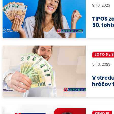
9. 10. 2023
TIPOS z
50. toh
LOTO 5 z 3
5. 10. 2023
V stredu
hráčov 
KENO 10