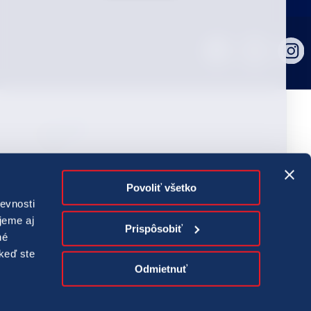
ografie tlačovej agentúry TASR. Všetky práva vyhradené.
správ, fotografií a záznamov zo zdrojov TASR je bez
Povoliť všetko
lasu TASR porušením autorského zákona.
evnosti
zuálnej mediálnej služby na požiadanie TIPOS TV sú európskymi
jeme aj
Prispôsobiť
né
tériová spoločnosť, a. s.
 keď ste
Odmietnuť
Máte svoje hranie pod kontrolou?