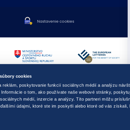
Nastavenie cookies
TIPOS využíva spravodajstvo a fot
 súbory cookies
Publikovanie alebo ďalšie šírenie 
predchádzajúceho písomného súh
 reklám, poskytovanie funkcií sociálnych médií a analýzu návšt
s hraním,
resp. kontaktovať
Diela odvysielané v rámci audiovi
Informácie o tom, ako používate naše webové stránky, poskytu
ti prevencie, diagnostiky a liečby
dielami.
sociálnych médií, inzercie a analýzy. Títo partneri môžu prísluš
© Copyright 2026 TIPOS, národná lo
alšími údajmi, ktoré ste im poskytli alebo ktoré od vás získali,