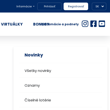
Informácie
Prihlásiť
Registrovať
SK
VIRTUÁLKY
BONUSY
Reklamácie a podnety
Novinky
Všetky novinky
Oznamy
Číselné lotérie