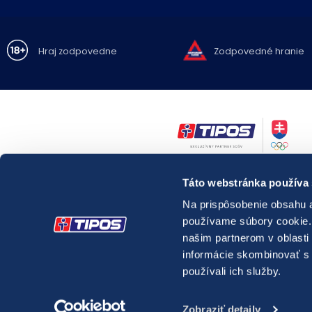
Hraj zodpovedne
Zodpovedné hranie
Zákaz hrania hazardných hier osobám mladším ako 18 rokov.
Táto webstránka používa
Hazardné hry predstavujú riziko vysokých finančných strát.
Nadmerné hranie prináša so sebou možné
zdravotné riziká.
Na prispôsobenie obsahu a
V prípade potreby môžete kontaktovať
Linku pomoci pre problémy 
používame súbory cookie. 
relevantnú
špecializovanú zdravotnícku inštitúciu pôsobiacu v oblas
látkových a nelátkových závislostí.
našim partnerom v oblasti 
Webové sídlo
správcu registra vylúčených osôb.
informácie skombinovať s ď
používali ich služby.
Zobraziť detaily