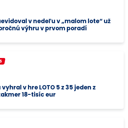
aevidoval v nedeľu v „malom lote“ už
toročnú výhru v prvom poradí
5
 vyhral v hre LOTO 5 z 35 jeden z
takmer 18-tisíc eur