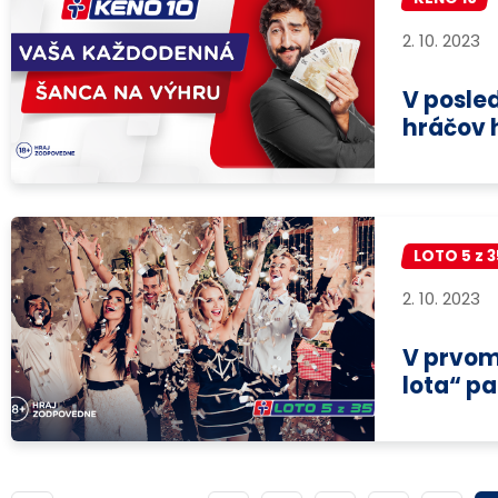
2. 10. 2023
V posle
hráčov 
LOTO 5 z 3
2. 10. 2023
V prvom
lota“ pa