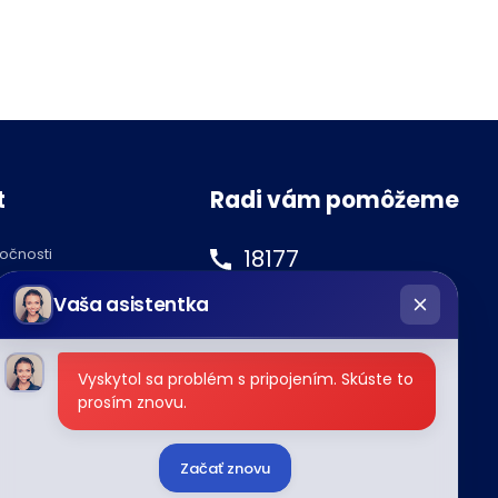
t
Radi vám pomôžeme
18177
ločnosti
hatbot
podnety@tipos.sk
Vaša asistentka
íše
Vyskytol sa problém s pripojením. Skúste to
prosím znovu.
Začať znovu