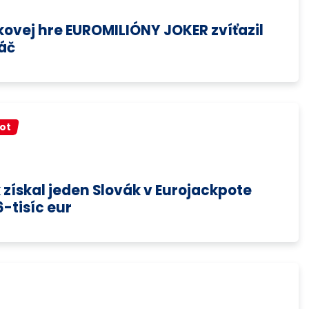
kovej hre EUROMILIÓNY JOKER zvíťazil
ráč
ot
 získal jeden Slovák v Eurojackpote
-tisíc eur